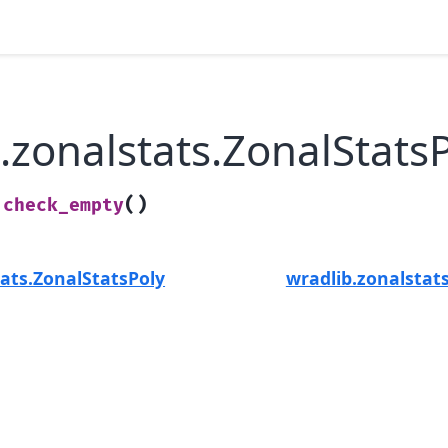
.zonalstats.ZonalStats
(
)
check_empty
.
tats.ZonalStatsPoly
wradlib.zonalstat