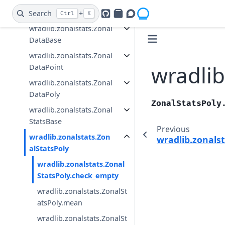
Zonal Statistics
Search
+
Ctrl
K
GitHub
PyPI
Openradar Discourse
wradlib.zonalstats.Zonal
DataBase
wradlib.zonalstats.Zonal
wradlib
DataPoint
wradlib.zonalstats.Zonal
DataPoly
ZonalStatsPoly
wradlib.zonalstats.Zonal
StatsBase
Previous
wradlib.zonalstats.Zon
wradlib.zonals
alStatsPoly
wradlib.zonalstats.Zonal
StatsPoly.check_empty
wradlib.zonalstats.ZonalSt
atsPoly.mean
wradlib.zonalstats.ZonalSt