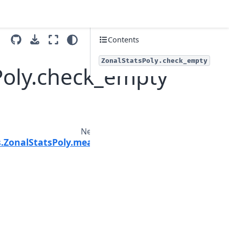
Contents
ZonalStatsPoly.check_empty
Poly.check_empty
Next
s.ZonalStatsPoly.mean