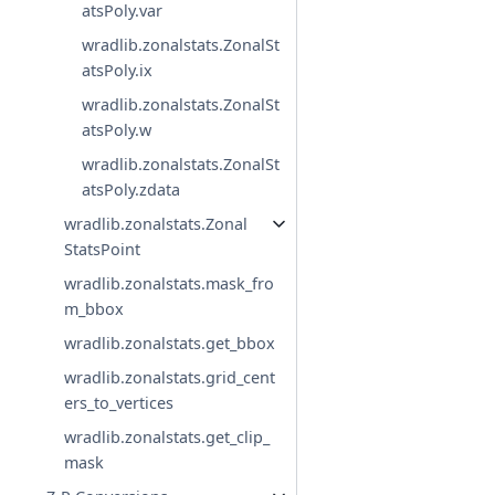
atsPoly.var
wradlib.zonalstats.ZonalSt
atsPoly.ix
wradlib.zonalstats.ZonalSt
atsPoly.w
wradlib.zonalstats.ZonalSt
atsPoly.zdata
wradlib.zonalstats.Zonal
StatsPoint
wradlib.zonalstats.mask_fro
m_bbox
wradlib.zonalstats.get_bbox
wradlib.zonalstats.grid_cent
ers_to_vertices
wradlib.zonalstats.get_clip_
mask