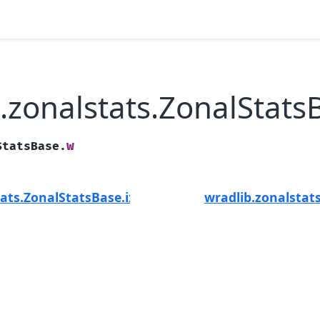
.zonalstats.ZonalStats
w
StatsBase.
ats.ZonalStatsBase.ix
wradlib.zonalstat