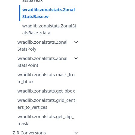
atsBase.ix
wradlib.zonalstats.Zonal
StatsBase.w
wradlib.zonalstats.ZonalSt
atsBase.zdata
wradlib.zonalstats.Zonal
StatsPoly
wradlib.zonalstats.Zonal
StatsPoint
wradlib.zonalstats.mask_fro
m_bbox
wradlib.zonalstats.get_bbox
wradlib.zonalstats.grid_cent
ers_to_vertices
wradlib.zonalstats.get_clip_
mask
Z-R Conversions