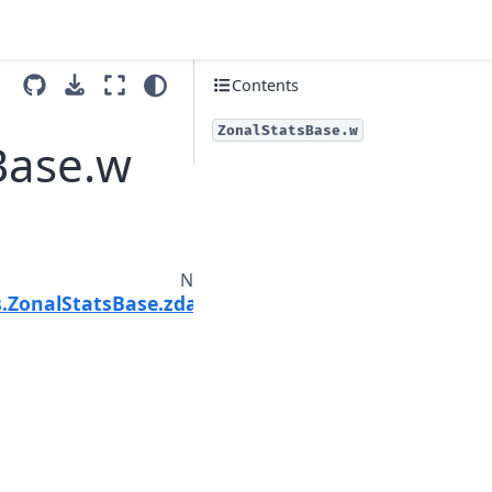
Contents
ZonalStatsBase.w
Base.w
Next
s.ZonalStatsBase.zdata