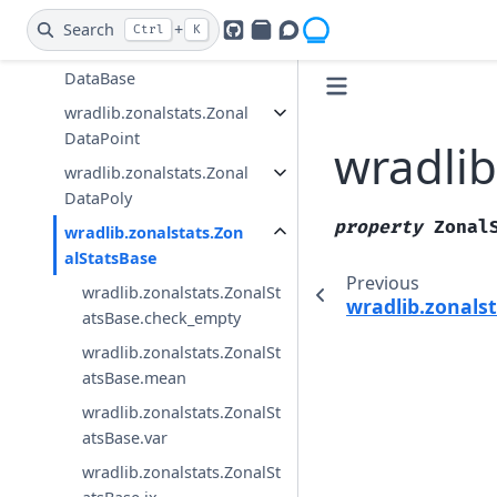
Zonal Statistics
Search
+
Ctrl
K
GitHub
PyPI
Openradar Discourse
wradlib.zonalstats.Zonal
DataBase
wradlib.zonalstats.Zonal
DataPoint
wradlib
wradlib.zonalstats.Zonal
DataPoly
property
Zonal
wradlib.zonalstats.Zon
alStatsBase
Previous
wradlib.zonalstats.ZonalSt
wradlib.zonalst
atsBase.check_empty
wradlib.zonalstats.ZonalSt
atsBase.mean
wradlib.zonalstats.ZonalSt
atsBase.var
wradlib.zonalstats.ZonalSt