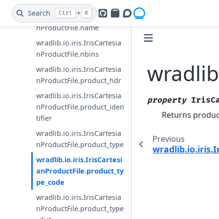
nProductFile.loaddata
Search
+
Ctrl
K
wradlib.io.iris.IrisCartesia
GitHub
PyPI
Openradar Discourse
nProductFile.name
wradlib.io.iris.IrisCartesia
nProductFile.nbins
wradlib
wradlib.io.iris.IrisCartesia
nProductFile.product_hdr
wradlib.io.iris.IrisCartesia
property
IrisC
nProductFile.product_iden
Returns produc
tifier
wradlib.io.iris.IrisCartesia
Previous
nProductFile.product_type
wradlib.io.iris
wradlib.io.iris.IrisCartesi
anProductFile.product_ty
pe_code
wradlib.io.iris.IrisCartesia
nProductFile.product_type