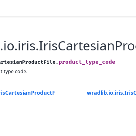
.io.iris.IrisCartesianP
product_type_code
artesianProductFile.
t type code.
.IrisCartesianProductFile.product_type
wradlib.io.iris.Ir