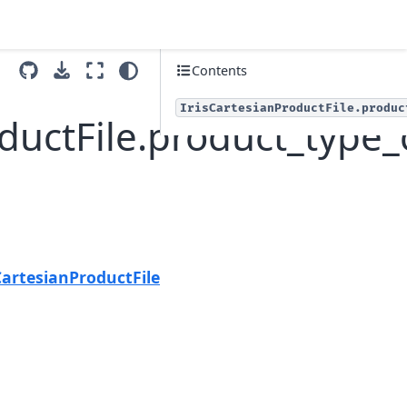
Contents
IrisCartesianProductFile.produc
roductFile.product_type
Next
isCartesianProductFile.product_type_dict