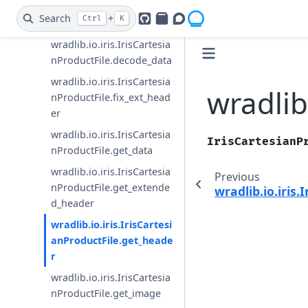
wradlib.io.iris.IrisCartesia
Search
+
Ctrl
K
nProductFile.close
GitHub
PyPI
Openradar Discourse
wradlib.io.iris.IrisCartesia
nProductFile.decode_data
wradlib.io.iris.IrisCartesia
wradlib
nProductFile.fix_ext_head
er
wradlib.io.iris.IrisCartesia
IrisCartesianP
nProductFile.get_data
wradlib.io.iris.IrisCartesia
Previous
nProductFile.get_extende
wradlib.io.iris
d_header
wradlib.io.iris.IrisCartesi
anProductFile.get_heade
r
wradlib.io.iris.IrisCartesia
nProductFile.get_image