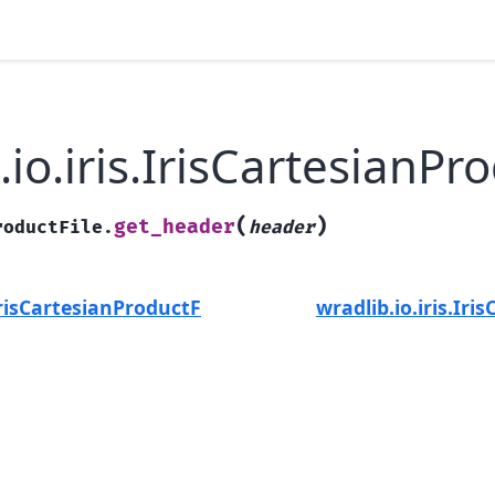
.io.iris.IrisCartesianP
(
)
get_header
roductFile.
header
.IrisCartesianProductFile.get_extended_header
wradlib.io.iris.Ir