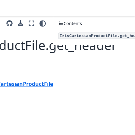
Contents
IrisCartesianProductFile.get_he
roductFile.get_header
Next
isCartesianProductFile.get_image