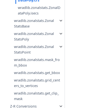
DataPoly.crs
wradlib.zonalstats.ZonalD
ataPoly.isecs
wradlib.zonalstats.Zonal
StatsBase
wradlib.zonalstats.Zonal
StatsPoly
wradlib.zonalstats.Zonal
StatsPoint
wradlib.zonalstats.mask_fro
m_bbox
wradlib.zonalstats.get_bbox
wradlib.zonalstats.grid_cent
ers_to_vertices
wradlib.zonalstats.get_clip_
mask
Z-R Conversions