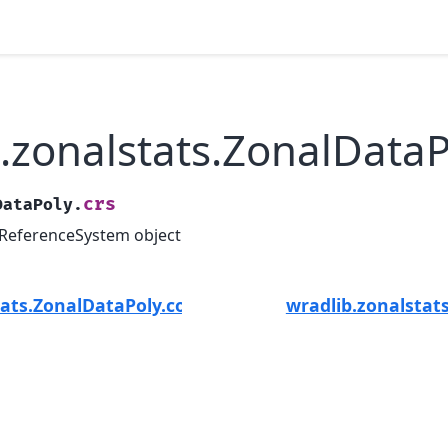
.zonalstats.ZonalDataP
crs
DataPoly.
lReferenceSystem object
tats.ZonalDataPoly.count_intersections
wradlib.zonalstat