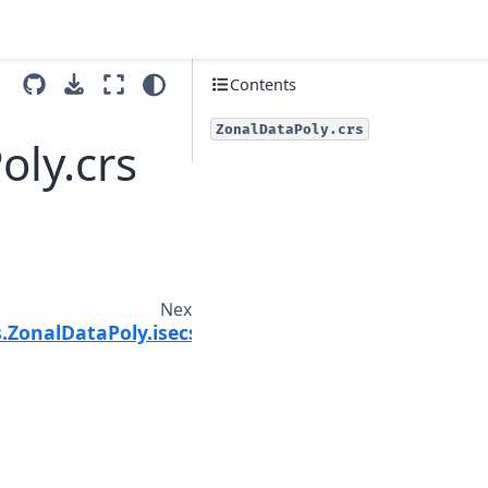
Contents
ZonalDataPoly.crs
oly.crs
Next
s.ZonalDataPoly.isecs