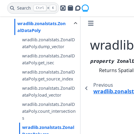
wradlib.zonalstats.Zonal
Search
+
Ctrl
K
GitHub
PyPI
Openradar Discourse
DataPoint
wradlib.zonalstats.Zon
alDataPoly
wradlib
wradlib.zonalstats.ZonalD
ataPoly.dump_vector
wradlib.zonalstats.ZonalD
property
Zonal
ataPoly.get_isec
Returns Spatia
wradlib.zonalstats.ZonalD
ataPoly.get_source_index
Previous
wradlib.zonalstats.ZonalD
wradlib.zonals
ataPoly.load_vector
wradlib.zonalstats.ZonalD
ataPoly.count_intersection
s
wradlib.zonalstats.Zonal