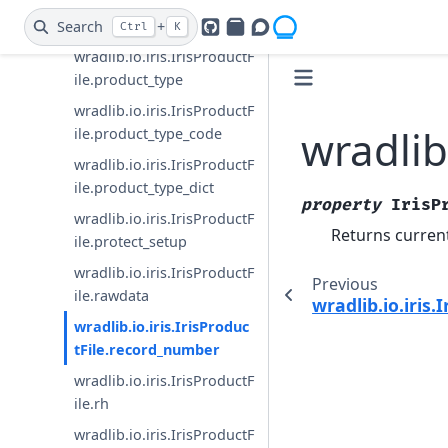
wradlib.io.iris.IrisProductF
ile.product_identifier
Search
+
Ctrl
K
GitHub
PyPI
Openradar Discourse
wradlib.io.iris.IrisProductF
ile.product_type
wradlib.io.iris.IrisProductF
wradlib
ile.product_type_code
wradlib.io.iris.IrisProductF
ile.product_type_dict
property
IrisP
wradlib.io.iris.IrisProductF
Returns curren
ile.protect_setup
wradlib.io.iris.IrisProductF
Previous
ile.rawdata
wradlib.io.iris
wradlib.io.iris.IrisProduc
tFile.record_number
wradlib.io.iris.IrisProductF
ile.rh
wradlib.io.iris.IrisProductF