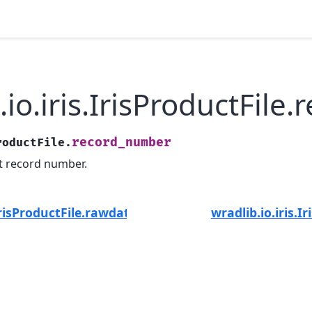
.io.iris.IrisProductFil
record_number
roductFile.
t record number.
.IrisProductFile.rawdata
wradlib.io.iris.I