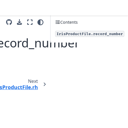
Contents
IrisProductFile.record_number
e.record_number
Next
risProductFile.rh